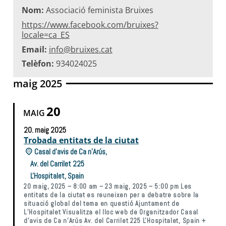
Nom:
Associació feminista Bruixes
https://www.facebook.com/bruixes?
locale=ca_ES
Email:
info@bruixes.cat
Telèfon:
934024025
maig 2025
20
MAIG
20.
maig
2025
Trobada entitats de la ciutat
Casal d’avis de Ca n’Arús,
Av. del Carrilet 225
L'Hospitalet
,
Spain
20 maig, 2025 – 8:00 am – 23 maig, 2025 – 5:00 pm Les
entitats de la ciutat es reuneixen per a debatre sobre la
situació global del tema en questió Ajuntament de
L’Hospitalet Visualitza el lloc web de Organitzador Casal
d’avis de Ca n’Arús Av. del Carrilet 225 L'Hospitalet, Spain +