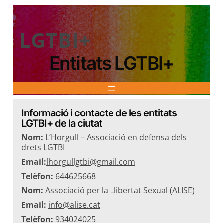
LGTBI+
Entitats LGTBI+
Informació i contacte de les entitats
LGTBI+ de la ciutat
Nom:
L’Horgull – Associació en defensa dels
drets LGTBI
Email:
lhorgullgtbi@gmail.com
Telèfon:
644625668
Nom:
Associació per la Llibertat Sexual (ALISE)
Email:
info@alise.cat
Telèfon:
934024025