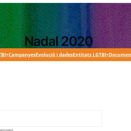
Nadal 2020
TBI+
Campanyes
Evolució i dades
Entitats LGTBI+
Documen
ognoms