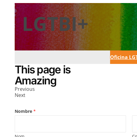
LGTBI+
Oficina LG
This page is
Amazing
Previous
Next
Nombre
*
Nom
C