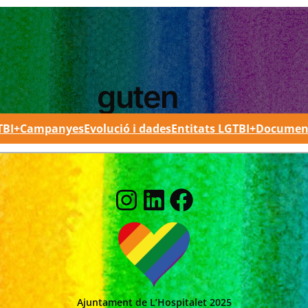
guten
TBI+
Campanyes
Evolució i dades
Entitats LGTBI+
Documen
Instagram
LinkedIn
Facebook
Ajuntament de L’Hospitalet 2025