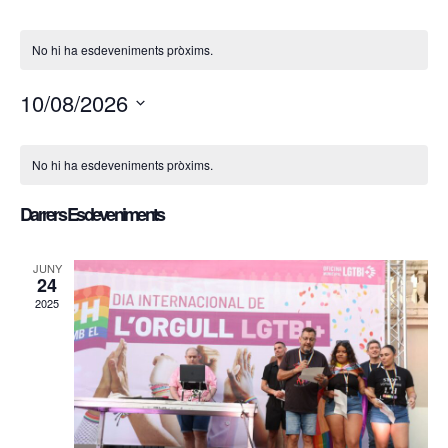
No hi ha esdeveniments pròxims.
10/08/2026
Selecciona
Calendari
una
No hi ha esdeveniments pròxims.
data.
de
Darrers Esdeveniments
Esdeveniments
JUNY
24
2025